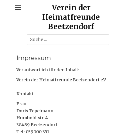
Zum
Verein der
Inhalt
Heimatfreunde
springen
Beetzendorf
Suche
nach:
Impressum
Verantwortlich für den Inhalt:
Verein der Heimatfreunde Beetzendorf e.V.
Kontakt:
Frau
Doris Tepelmann
Humboldtstr. 4
38489 Beetzendorf
Tel.: 039000 351